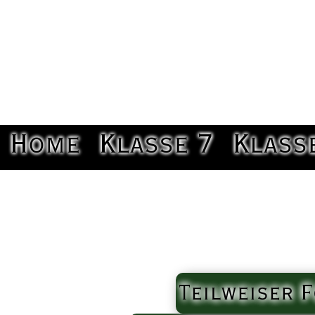
Home
Klasse 7
Klass
Teilweiser 