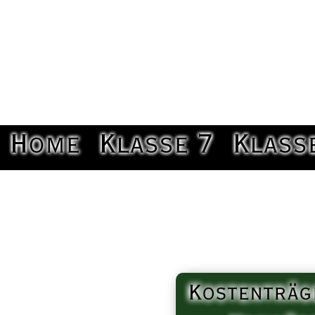
Home
Klasse 7
Klass
Kostenträg